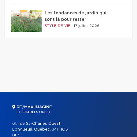
Les tendances de jardin qui
sont là pour rester
STYLE DE VIE
|
17 juillet 2026
RE/MAX IMAGINE
ST-CHARLES OUEST
61, rue St-Charles Ouest,
Longueuil, Québec, J4H 1C5
Bur.: