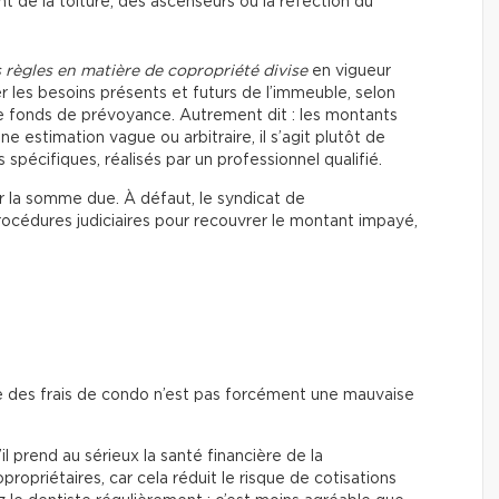
de la toiture, des ascenseurs ou la réfection du
 règles en matière de copropriété divise
en vigueur
r les besoins présents et futurs de l’immeuble, selon
 fonds de prévoyance. Autrement dit : les montants
 estimation vague ou arbitraire, il s’agit plutôt de
pécifiques, réalisés par un professionnel qualifié.
er la somme due. À défaut, le syndicat de
rocédures judiciaires pour recouvrer le montant impayé,
e des frais de condo n’est pas forcément une mauvaise
il prend au sérieux la santé financière de la
propriétaires, car cela réduit le risque de cotisations