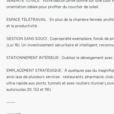
SÉRÉNITÉ TOTALE : Votre balcon privé donne sur une cour inté
orientation idéale pour profiter du coucher de soleil.
ESPACE TÉLÉTRAVAIL : En plus de la chambre fermée, profitez 
et la productivité.
GESTION SANS SOUCI : Copropriété exemplaire, fonds de pr
(Loi 16). Un investissement sécuritaire et intelligent, reconnu
STATIONNEMENT INTÉRIEUR : Oubliez le déneigement avec vo
EMPLACEMENT STRATÉGIQUE : À quelques pas du magnifique P
ainsi que de plusieurs services : restaurants, pharmacie, club
ultra-rapide aux ponts, tunnels et axes routiers (tunnel Lou
autoroutes 20, 132 et 116).
------